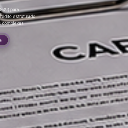
–839) para
rédito estruturado
s complexas.
a